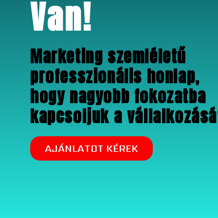
Van!
Marketing szemléletű
professzionális honlap,
hogy nagyobb fokozatba
kapcsoljuk a vállalkozásá
AJÁNLATOT KÉREK