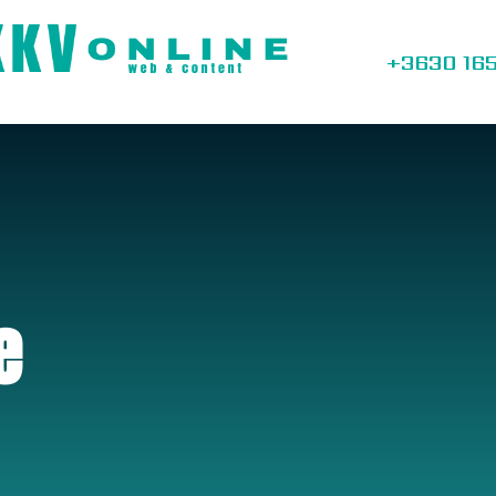
+3630 16
e