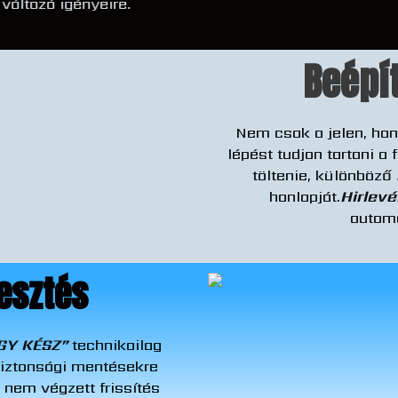
k változó igényeire.
Beépít
Nem csak a jelen, han
lépést tudjon tartani a 
töltenie, különböző
honlapját.
Hirlevé
autom
lesztés
GY KÉSZ”
technikailag
 biztonsági mentésekre
l nem végzett frissítés