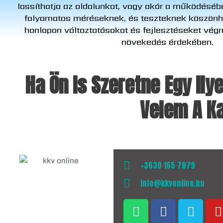
lassíthatja az oldalunkat, vagy akár a működésébe
folyamatos méréseknek, és teszteknek köszönh
honlapon változtatásokat és fejlesztéseket végr
növekedés érdekében.
Ha Ön Is Szeretne Egy Il
Velem A Ka
+3630 165 7079
info@kkvonline.hu
W
F
V
h
a
i