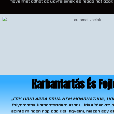
figyelmet adhat az ügyfeleinek és reagálhat azo
Karbantartás És Fej
„EGY HONLAPRA SOHA NEM MONDHATJUK, HO
folyamatos karbantartásra szorul, frissítésekre
szinte minden nap oda kell figyelni, hiszen egy e