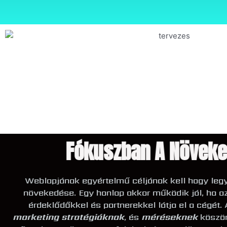
Fókuszban A Növe
Weblapjának egyértelmű céljának kell hogy l
növekedése. Egy honlap akkor működik jól, ha
érdeklődőkkel és partnerekkel látja el a cég
marketing stratégiák
nak
, és
mérések
nek
kösz