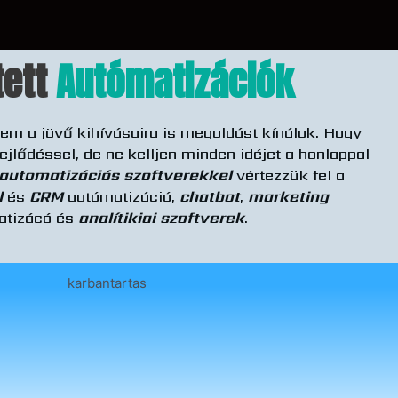
ett
Autómatizációk
em a jövő kihívásaira is megoldást kínálok. Hogy
fejlődéssel, de ne kelljen minden idéjet a honlappal
automatizációs szoftverekkel
vértezzük fel a
l
és
CRM
autómatizáció,
chatbot
,
marketing
atizácó és
analítikiai szoftverek
.