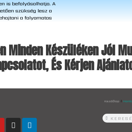
n is befolyásolhatja. A
etően szükség lesz a
ehajtani a folyamatos
yen Minden Készüléken Jól Mu
pcsolatot, És Kérjen Ajánla
Kezdőlap
Honl
Keresés
Keresés
Y
I
L
o
n
i