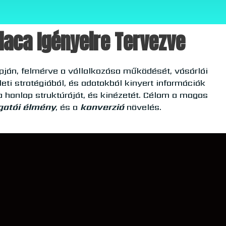
Piaca Igényeire Tervezve
pján, felmérve a vállalkozása működését, vásárlói
eti stratégiából, és adatokból kinyert információk
 honlap struktúráját, és kinézetét. Célom a magas
gatói élmény
, és a
konverzió
növelés.