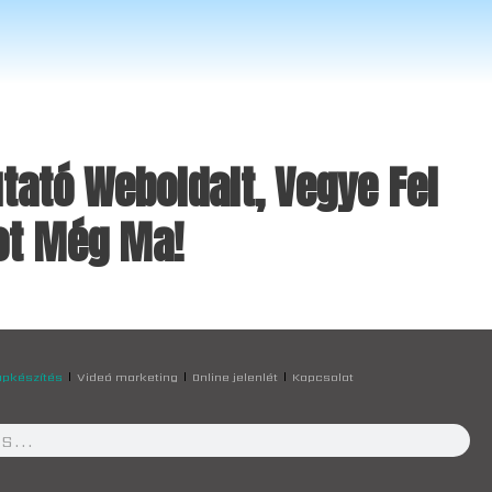
tató Weboldalt, Vegye Fel
tot Még Ma!
apkészítés
Videó marketing
Online jelenlét
Kapcsolat