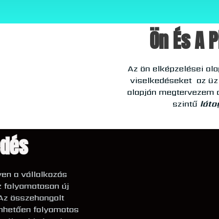
Ön És A 
Az ön elképzelései ala
viselkedéseket az üzl
alapján megtervezem a
szintű
láto
kedés
egyen a vállalkozás
 az folyamatosan új
ét. Az összehangolt
önhetően folyamatos